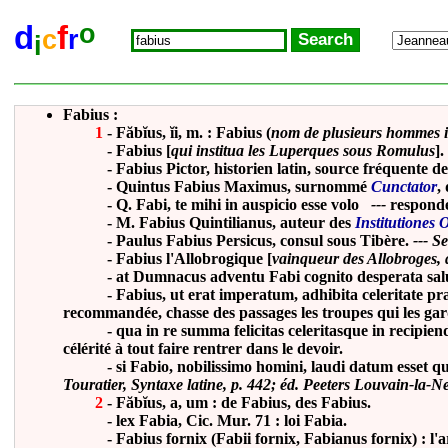
o
d
f
c
r
i