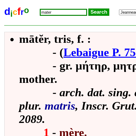
o
d
f
c
r
i